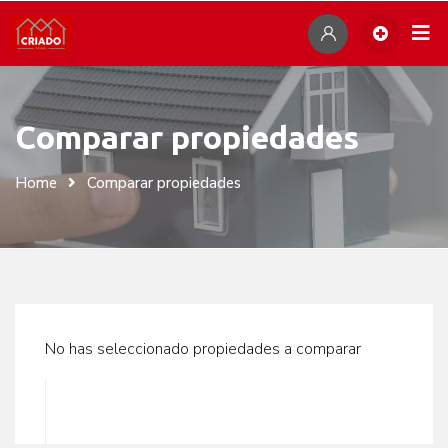
Skip
Por
to
content
Comparar propiedades
Home
Comparar propiedades
No has seleccionado propiedades a comparar