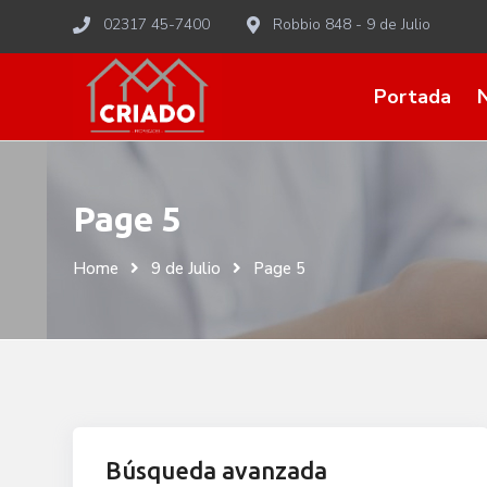
Skip
02317 45-7400
Robbio 848 - 9 de Julio
to
content
Portada
Page 5
Home
9 de Julio
Page 5
Búsqueda avanzada