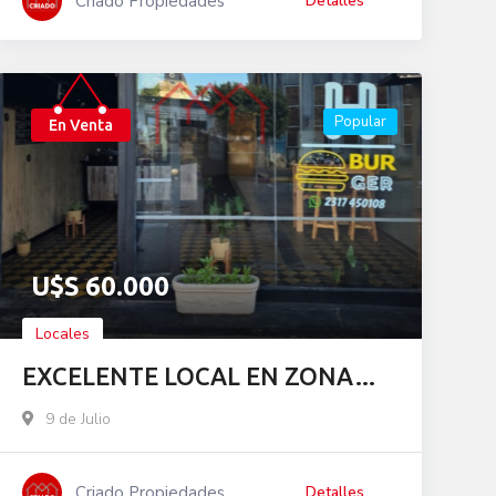
Criado Propiedades
Detalles
Popular
En Venta
U$S
60.000
Locales
EXCELENTE LOCAL EN ZONA
COMERCIAL
9 de Julio
Criado Propiedades
Detalles