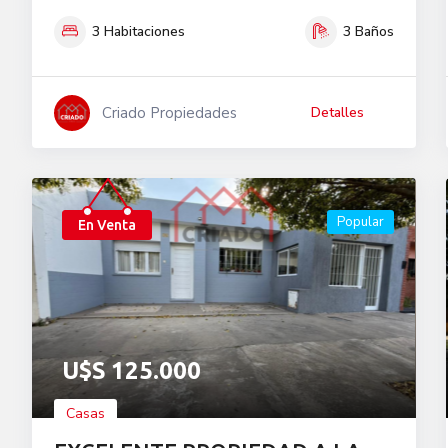
3
Habitaciones
3
Baños
Criado Propiedades
Detalles
Popular
En Venta
U$S
125.000
Casas