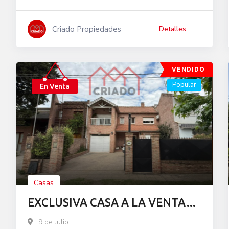
Criado Propiedades
Detalles
VENDIDO
Popular
En Venta
Casas
EXCLUSIVA CASA A LA VENTA
ZONA RESIDENCIAL
9 de Julio