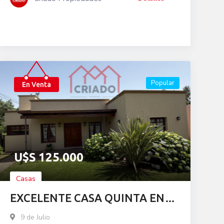
Popular
En Venta
U$S
125.000
Casas
EXCELENTE CASA QUINTA EN
VENTA
9 de Julio