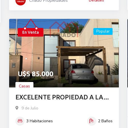
Criado Propiedades
Detalles
Popular
En Venta
U$S
85.000
Casas
EXCELENTE PROPIEDAD A LA
VENTA
9 de Julio
3
Habitaciones
2
Baños