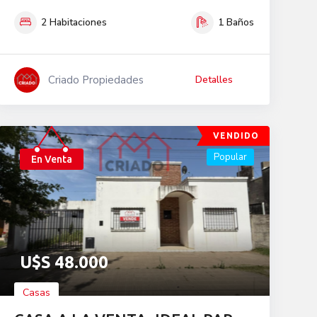
2
Habitaciones
1
Baños
Criado Propiedades
Detalles
VENDIDO
Popular
En Venta
U$S
48.000
Casas