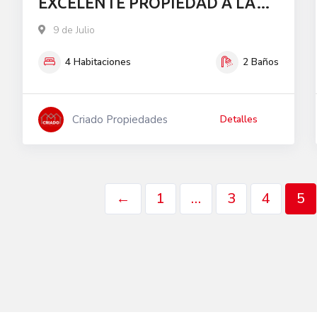
EXCELENTE PROPIEDAD A LA
VENTA
9 de Julio
4
Habitaciones
2
Baños
Criado Propiedades
Detalles
←
1
…
3
4
5