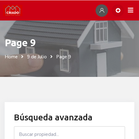
Skip
Por
to
content
Page 9
Home
9 de Julio
Page 9
Búsqueda avanzada
Search