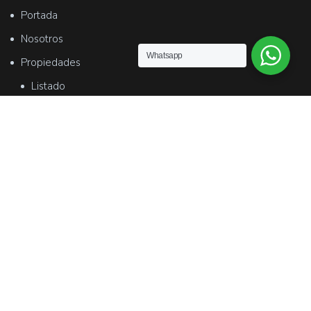
Portada
Nosotros
Whatsapp
Propiedades
Listado
Mapa
Tasaciones
Contacto
Contacto
Robbio 848 - 9 de Julio
manuelcriadopropiedades@hotmail.com