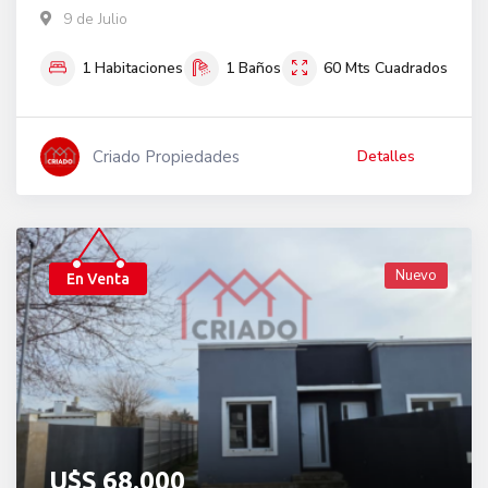
9 de Julio
1
Habitaciones
1
Baños
60
Mts Cuadrados
Criado Propiedades
Detalles
Nuevo
En Venta
U$S
68.000