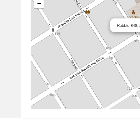
−
Robbio 848,B