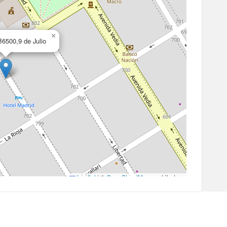
×
6500,9 de Julio
Leaflet
|
©
OpenStreetMap
contributors