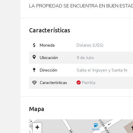
LA PROPIEDAD SE ENCUENTRA EN BUEN ESTA
Características
Moneda
Dolares (U$S)
Ubicación
9 de Julio
Dirección
Salta e/ Irigoyen y Santa fe
Características
Parrilla
Mapa
+