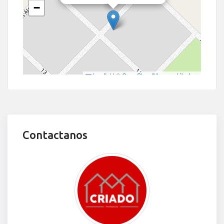
−
Leaflet
|
©
OpenStreetMap
contributors
Contactanos