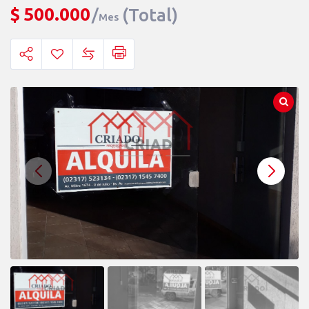
$
500.000
(Total)
Mes