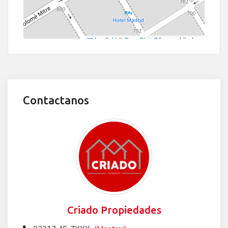
Leaflet
|
©
OpenStreetMap
contributors
Contactanos
Criado Propiedades